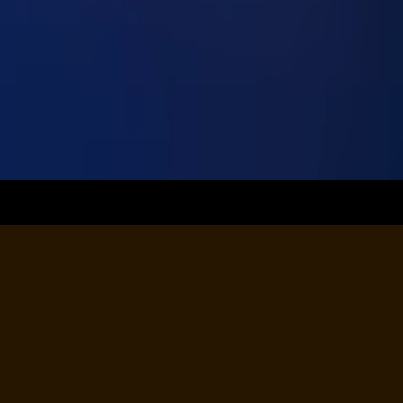
Portrait-Fotografie
Individuelle Shootings im Studio oder bei dir zu 
Hause.
Verschiedene Locations, Hintergründe, Outfits, 